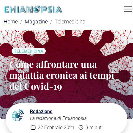
Home
Magazine
Telemedicina
TELEMEDICINA
Come affrontare una
malattia cronica ai tempi
del Covid-19
Redazione
La redazione di Emianopsia
22 Febbraio 2021
3 minuti