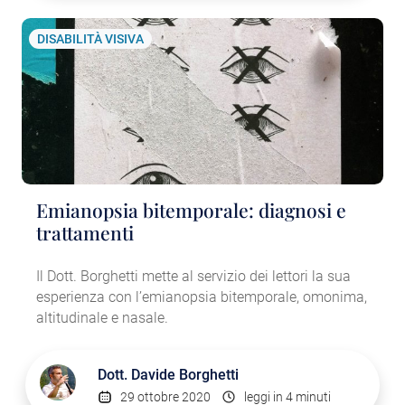
DISABILITÀ VISIVA
Emianopsia bitemporale: diagnosi e
trattamenti
Il Dott. Borghetti mette al servizio dei lettori la sua
esperienza con l’emianopsia bitemporale, omonima,
altitudinale e nasale.
Dott.
Davide Borghetti
29 ottobre 2020
leggi in 4 minuti