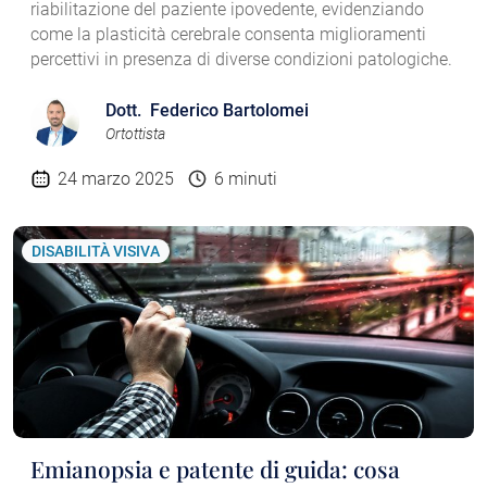
riabilitazione del paziente ipovedente, evidenziando
come la plasticità cerebrale consenta miglioramenti
percettivi in presenza di diverse condizioni patologiche.
Dott. Federico Bartolomei
Ortottista
24 marzo 2025
6 minuti
DISABILITÀ VISIVA
Emianopsia e patente di guida: cosa