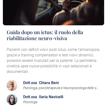
Guida dopo un ictus: il ruolo della
riabilitazione neuro-visiva
Pazienti con deficit visivi post-ictus, come l’emianopsia,
grazie a training compensatori e test visivi dinamici,
possono essere rivalutati per la patente. La perimetria
cinetica apre nuove possibilità in casi selezionati e
documentati.
Dott.ssa Chiara Beni
Psicologa, psicoterapeuta e Neuropsicologa dello sviluppo
Dott.ssa Ilaria Navicelli
Psicologa