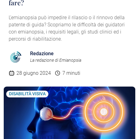
fare?
L’emianopsia può impedire il rilascio o il rinnovo della
patente di guida? Scopriamo le difficoltà dei guidatori
con emianopsia, i requisiti legali, gli studi clinici ed i
percorsi di riabilitazione.
Redazione
La redazione di Emianopsia
28 giugno 2024
7 minuti
DISABILITÀ VISIVA