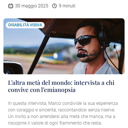
30 maggio 2025
9 minuti
DISABILITÀ VISIVA
L’altra metà del mondo: intervista a chi
convive con l’emianopsia
In questa intervista, Marco condivide la sua esperienza
con coraggio e sincerità, raccontandosi senza riserve.
Un invito a non arrendersi alla metà che manca, ma a
riscoprire il valore di ogni frammento che resta.