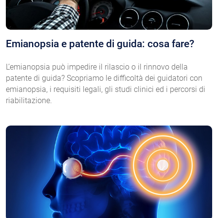
Emianopsia e patente di guida: cosa fare?
L’emianopsia può impedire il rilascio o il rinnovo della
patente di guida? Scopriamo le difficoltà dei guidatori con
emianopsia, i requisiti legali, gli studi clinici ed i percorsi di
riabilitazione.