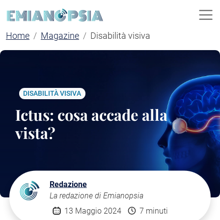
Home
Magazine
Disabilità visiva
DISABILITÀ VISIVA
Ictus: cosa accade alla
vista?
Redazione
La redazione di Emianopsia
13 Maggio 2024
7 minuti