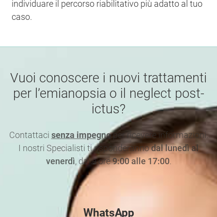
individuare il percorso riabilitativo più adatto al tuo
caso.
Vuoi conoscere i nuovi trattamenti
per l’emianopsia o il neglect post-
ictus?
Contattaci
senza impegno
per ricevere informazioni.
I nostri Specialisti ti risponderanno
dal lunedì al
venerdì
, dalle ore
9:00 alle 17:00
.
WhatsApp