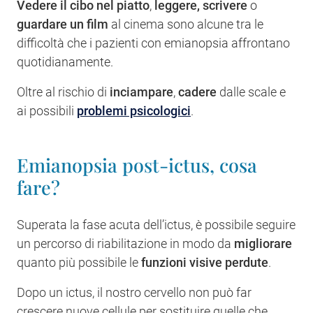
Vedere il cibo nel piatto
,
leggere,
scrivere
o
guardare un film
al cinema sono alcune tra le
difficoltà che i pazienti con emianopsia affrontano
quotidianamente.
Oltre al rischio di
inciampare
,
cadere
dalle scale e
ai possibili
problemi psicologici
.
Emianopsia post-ictus, cosa
fare?
Superata la fase acuta dell’ictus, è possibile seguire
un percorso di riabilitazione in modo da
migliorare
quanto più possibile le
funzioni visive perdute
.
Dopo un ictus, il nostro cervello non può far
crescere nuove cellule per sostituire quelle che