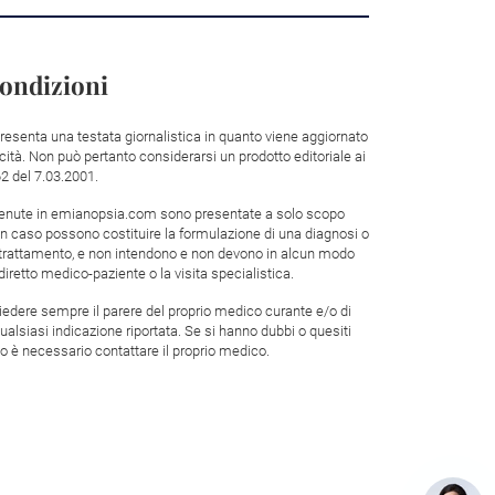
condizioni
resenta una testata giornalistica in quanto viene aggiornato
ità. Non può pertanto considerarsi un prodotto editoriale ai
62 del 7.03.2001.
tenute in emianopsia.com sono presentate a solo scopo
un caso possono costituire la formulazione di una diagnosi o
n trattamento, e non intendono e non devono in alcun modo
 diretto medico-paziente o la visita specialistica.
edere sempre il parere del proprio medico curante e/o di
qualsiasi indicazione riportata. Se si hanno dubbi o quesiti
o è necessario contattare il proprio medico.