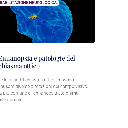
RIABILITAZIONE NEUROLOGICA
Emianopsia e patologie del
chiasma ottico
Le lesioni del chiasma ottico possono
causare diverse alterazioni del campo visivo:
la più comune è l’emianopsia eteronima
bitemporale.