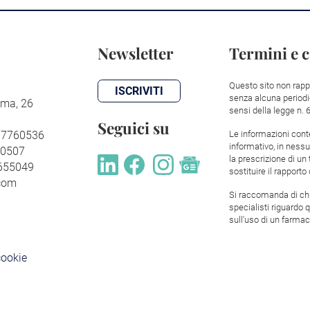
Newsletter
Termini e 
Questo sito non rapp
ISCRIVITI
senza alcuna periodic
ma, 26
sensi della legge n. 
Seguici su
307760536
Le informazioni con
informativo, in ness
70507
la prescrizione di u
9655049
sostituire il rapporto
.com
Si raccomanda di chi
specialisti riguardo 
sull'uso di un farmac
cookie