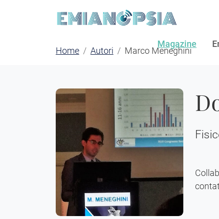
Magazine
E
Home
Autori
Marco Meneghini
Do
Fisic
Collab
contat