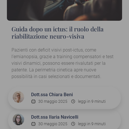
Guida dopo un ictus: il ruolo della
riabilitazione neuro-visiva
Pazienti con deficit visivi post-ictus, come
l’emianopsia, grazie a training compensatori e test
visivi dinamici, possono essere rivalutati per la
patente. La perimetria cinetica apre nuove
possibilità in casi selezionati e documentati.
Dott.ssa
Chiara Beni
30 maggio 2025
leggi in 9 minuti
Dott.ssa
Ilaria Navicelli
30 maggio 2025
leggi in 9 minuti