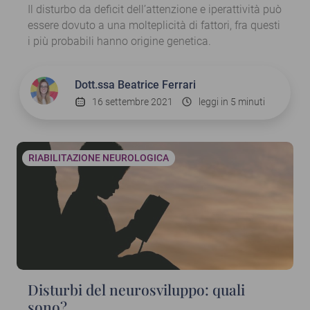
Il disturbo da deficit dell’attenzione e iperattività può
essere dovuto a una molteplicità di fattori, fra questi
i più probabili hanno origine genetica.
Dott.ssa
Beatrice Ferrari
16 settembre 2021
leggi in 5 minuti
RIABILITAZIONE NEUROLOGICA
Disturbi del neurosviluppo: quali
sono?