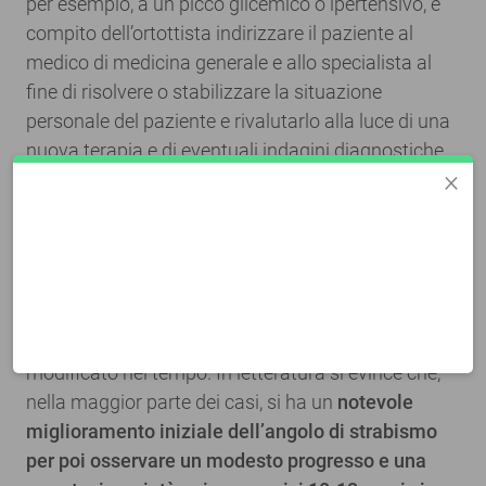
per esempio, a un picco glicemico o ipertensivo, è
compito dell’ortottista indirizzare il paziente al
medico di medicina generale e allo specialista al
fine di risolvere o stabilizzare la situazione
personale del paziente e rivalutarlo alla luce di una
nuova terapia e di eventuali indagini diagnostiche
×
(quali, ad esempio, la risonanza magnetica per
quanto riguarda la necessità di porre diagnosi di
determinate patologie neurologiche).
Successivamente si rivaluta lo strabismo del
paziente misurandolo oggettivamente in diottrie
prismatiche (dp) per verificare come questo si è
modificato nel tempo. In letteratura si evince che,
nella maggior parte dei casi, si ha un
notevole
miglioramento iniziale dell’angolo di strabismo
per poi osservare un modesto progresso e una