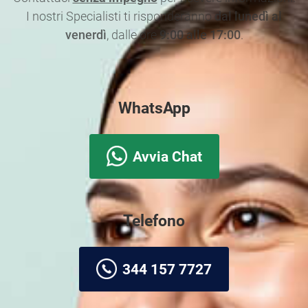
I nostri Specialisti ti risponderanno
dal lunedì al
venerdì
, dalle ore
9:00 alle 17:00
.
WhatsApp
Avvia Chat
Telefono
344 157 7727