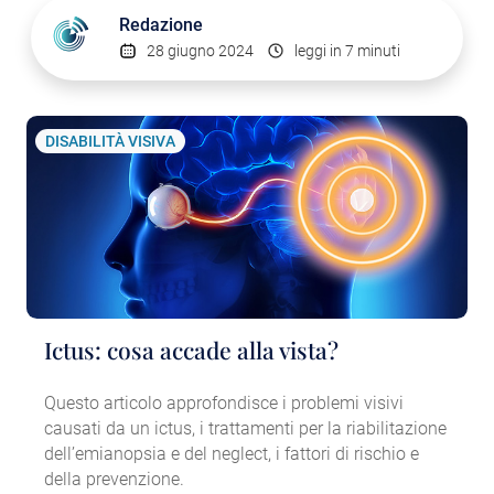
Redazione
28 giugno 2024
leggi in 7 minuti
DISABILITÀ VISIVA
Ictus: cosa accade alla vista?
Questo articolo approfondisce i problemi visivi
causati da un ictus, i trattamenti per la riabilitazione
dell’emianopsia e del neglect, i fattori di rischio e
della prevenzione.