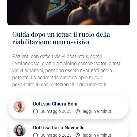
Guida dopo un ictus: il ruolo della
riabilitazione neuro-visiva
Pazienti con deficit visivi post-ictus, come
l’emianopsia, grazie a training compensatori e test
visivi dinamici, possono essere rivalutati per la
patente. La perimetria cinetica apre nuove
possibilità in casi selezionati e documentati.
Dott.ssa
Chiara Beni
30 maggio 2025
leggi in 9 minuti
Dott.ssa
Ilaria Navicelli
30 maggio 2025
leggi in 9 minuti